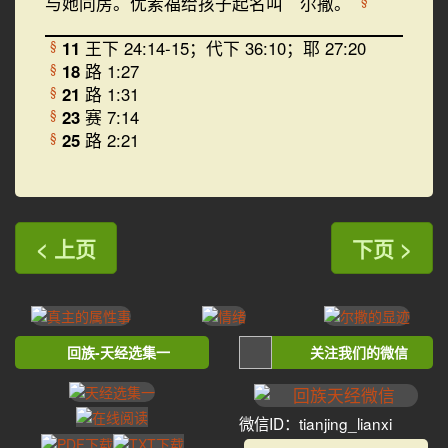
与她同房。优素福给孩子起名叫 尔撒。
11
王下 24:14-15；代下 36:10；耶 27:20
§
18
路 1:27
§
21
路 1:31
§
23
赛 7:14
§
25
路 2:21
§
< 上页
下页 >
回族-天经选集一
关注我们的微信
微信ID：tianjing_lianxi