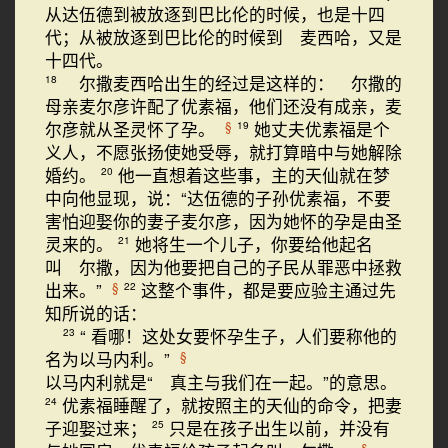
从达伍德到被放逐到巴比伦的时候，也是十四
代；从被放逐到巴比伦的时候到 麦西哈，又是
十四代。
尔撒麦西哈出生的经过是这样的： 尔撒的
18
母亲麦尔彦许配了优素福，他们还没有成亲，麦
尔彦就从圣灵怀了孕。
她丈夫优素福是个
§
19
义人，不愿张扬使她受辱，就打算暗中与她解除
婚约。
他一直想着这些事，主的天仙就在梦
20
中向他显现，说：“达伍德的子孙优素福，不要
害怕迎娶你的妻子麦尔彦，因为她怀的孕是由圣
灵来的。
她将生一个儿子，你要给他起名
21
叫 尔撒，因为他要把自己的子民从罪恶中拯救
出来。”
这整个事件，都是要应验主通过先
§
22
知所说的话：
“ 看哪！这处女要怀孕生子，人们要称他的
23
名为以马内利。”
§
以马内利就是“ 真主与我们在一起。”的意思。
优素福睡醒了，就按照主的天仙的命令，把妻
24
子迎娶过来；
只是在孩子出生以前，并没有
25
§