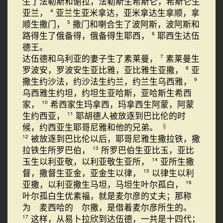
生了法勒斯和谢拉，法勒斯生希斯仑，希斯仑生
亚兰，
亚兰生亚米拿达，亚米拿达生拿顺，拿
4
顺生撒门，
撒门和喇合生了波阿斯，波阿斯和
5
路得生了俄备得，俄备得生耶西，
耶西生达伍
6
德王。
达伍德和乌利亚的妻子生了素莱曼，
素莱曼生
7
罗波安，罗波安生亚比雅，亚比雅生亚撒，
亚
8
撒生约沙法，约沙法生约兰，约兰生乌西雅，
9
乌西雅生约坦，约坦生亚哈斯，亚哈斯生希西
家，
希西家生玛拿西，玛拿西生阿蒙，阿蒙
10
生约西亚，
耶胡德人被放逐到巴比伦的时
11
候，约西亚生耶哥尼雅和他的兄弟。
§
被放逐到巴比伦以后，耶哥尼雅生撒拉铁，撒
12
拉铁生所罗巴伯，
所罗巴伯生亚比玉，亚比
13
玉生以利亚敬，以利亚敬生亚所，
亚所生撒
14
督，撒督生亚金，亚金生以律，
以律生以利
15
亚撒，以利亚撒生马坦，马坦生叶尔孤白，
16
叶尔孤白生优素福，就是麦尔彦的丈夫；那称
为 麦西哈的 尔撒，是借着麦尔彦所生的。
这样，从易卜拉欣到达伍德，一共是十四代；
17