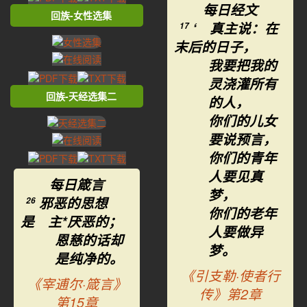
每日经文
回族-女性选集
‘ 真主说：在
17
末后的日子，
我要把我的
灵浇灌所有
回族-天经选集二
的人，
你们的儿女
要说预言，
你们的青年
人要见真
每日箴言
梦，
邪恶的思想
26
你们的老年
是 主*厌恶的；
人要做异
恩慈的话却
梦。
是纯净的。
《引支勒·使者行
《宰逋尔·箴言》
传》第2章
第15章