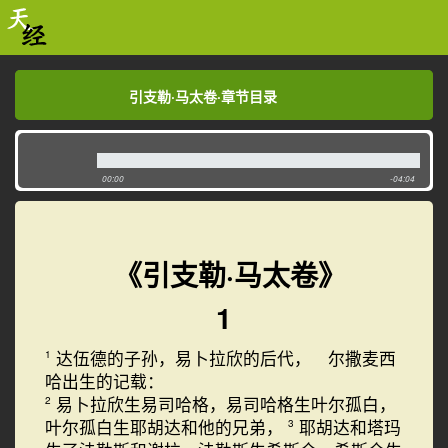
引支勒·马太卷·章节目录
引支勒·马太卷·章节目录
00:00
-04:04
《引支勒·马太卷》
1
达伍德的子孙，易卜拉欣的后代， 尔撒麦西
1
哈出生的记载：
易卜拉欣生易司哈格，易司哈格生叶尔孤白，
2
叶尔孤白生耶胡达和他的兄弟，
耶胡达和塔玛
3