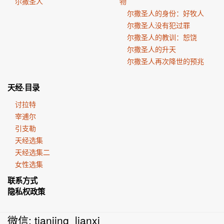
尔撒圣人
物
尔撒圣人的身份：好牧人
尔撒圣人没有犯过罪
尔撒圣人的教训：恕饶
尔撒圣人的升天
尔撒圣人再次降世的预兆
天经·目录
讨拉特
宰逋尔
引支勒
天经选集
天经选集二
女性选集
联系方式
隐私权政策
微信: tianjing_lianxi