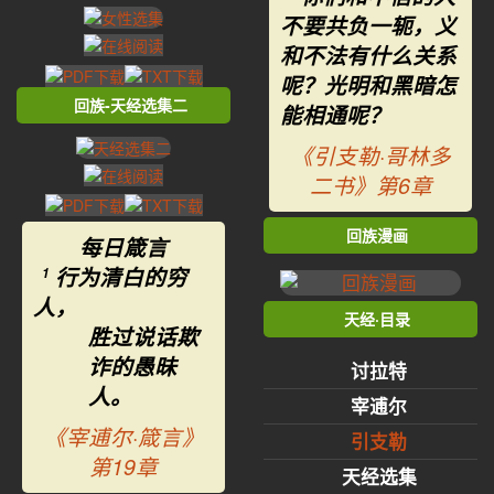
不要共负一轭，义
和不法有什么关系
呢？光明和黑暗怎
回族-天经选集二
能相通呢？
《引支勒·哥林多
二书》第6章
回族漫画
每日箴言
行为清白的穷
1
人，
天经·目录
胜过说话欺
诈的愚昧
讨拉特
人。
宰逋尔
《宰逋尔·箴言》
引支勒
第19章
天经选集