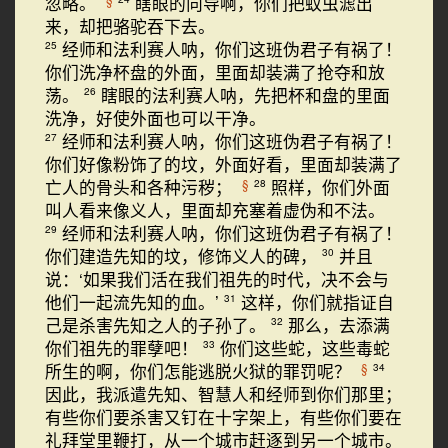
忽略。
瞎眼的向导啊，你们把蚊虫滤出
来，却把骆驼吞下去。
经师和法利赛人呐，你们这班伪君子有祸了！
25
你们洗净杯盘的外面，里面却装满了抢夺和放
荡。
瞎眼的法利赛人呐，先把杯和盘的里面
26
洗净，好使外面也可以干净。
经师和法利赛人呐，你们这班伪君子有祸了！
27
你们好像粉饰了的坟，外面好看，里面却装满了
亡人的骨头和各种污秽；
照样，你们外面
§
28
叫人看来像义人，里面却充塞着虚伪和不法。
经师和法利赛人呐，你们这班伪君子有祸了！
29
你们建造先知的坟，修饰义人的碑，
并且
30
说：‘如果我们活在我们祖先的时代，决不会与
他们一起流先知的血。’
这样，你们就指证自
31
己是杀害先知之人的子孙了。
那么，去添满
32
你们祖先的罪孽吧！
你们这些蛇，这些毒蛇
33
所生的啊，你们怎能逃脱火狱的罪罚呢？
§
34
因此，我派遣先知、智慧人和经师到你们那里；
有些你们要杀害又钉在十字架上，有些你们要在
礼拜堂里鞭打，从一个城市赶逐到另一个城市。