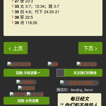
27
使 23:3
33
太 3:7；12:34；路 3:7
§
35
创 4:8；代下 24:20-21
§
38
耶 22:5
§
39
诗 118:26
§
< 上页
下页 >
回族-天经选集一
关注我们的微信
微信ID：tianjing_lianxi
每日经文
回族-女性选集
你们和不信的人
14