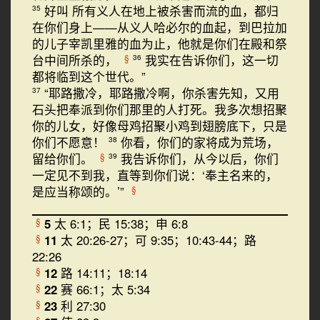
好叫 所有义人在地上被杀害而流的血，都归
35
在你们身上——从义人哈必尔的血起，到巴拉加
的儿子宰凯里雅的血为止，他就是你们在殿和祭
台中间所杀的，
我实在告诉你们，这一切
§
36
都将临到这个世代。”
“耶路撒冷，耶路撒冷啊，你杀害先知，又用
37
石头把奉派到你们那里的人打死。我多次想招聚
你的儿女，好像母鸡招聚小鸡到翅膀底下，只是
你们不愿意！
你看，你们的家将成为荒场，
38
留给你们。
我告诉你们，从今以后，你们
§
39
一定见不到我，直等到你们说：‘奉主名来的，
是应当称颂的。’”
§
5
太 6:1；民 15:38；申 6:8
§
11
太 20:26-27；可 9:35；10:43-44；路
§
22:26
12
路 14:11；18:14
§
22
赛 66:1；太 5:34
§
23
利 27:30
§
§