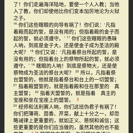
了！你们走遍海洋陆地，要使一个人入教；当他
入了教，你们却使他比你们变本加厉地沦为火狱
之子。
你们这些瞎眼的向导有祸了！你们说：‘凡指
16
着殿而起的誓，是没有用的；但指着殿的金子而
起的誓，就必须遵守。’
你们这些瞎眼的愚昧
17
人呐，到底是金子大，还是使金子成为圣洁的殿
大呢？
你们又说：‘凡指着祭台所起的誓，是
18
没有用的；但指着台上的祭物所起的誓，就必须
遵守。’
瞎眼的人呐！到底是祭物大，还是使
19
祭物成为圣洁的祭台大呢？
所以，凡指着祭
20
台盟誓的，他就是指着祭台和台上的一切盟誓；
指着殿盟誓的，就是指着殿和住在那里的 真
21
主盟誓；
指着天盟誓的，就是指着 真主的
22
宝座和坐在宝座上的盟誓。
§
经师和法利赛人呐，你们这班伪君子有祸了！
23
你们把薄荷、茴香、芹菜，献上十分之一，却忽
略诫律上更重要的，就如正义、慈悯和诚信；这
些更重要的是你们应当做的，虽然其他的也不能
§
24